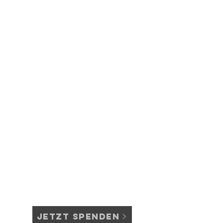
nnisfeuer in Alterlangen
den guten Zweck
Jetzt Spenden