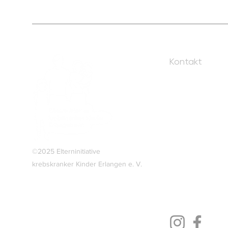
Steuern.
Kontakt
Loschgestr. 
91054 Erlang
Tel.: 09131-2
©2025 Elterninitiative
krebskranker Kinder Erlangen e. V.
info@kinder-
Impressum
Datenschutzerklärung