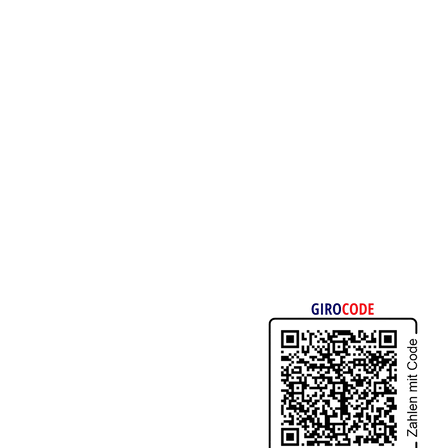
 Elterninitiative krebskranker Kinder Erlangen e. V.
3 7635 0000 0000 0531 98
ADEM1ERH
Bero's Spielewelt – ein
Joha
 Kreissparkasse Erlangen
verlässlicher Partner mit Herz
für 
Sie Ihren Wunsch nach einer
igung. Sie finden uns im
ängerregister des
Bundeszentralamtes für