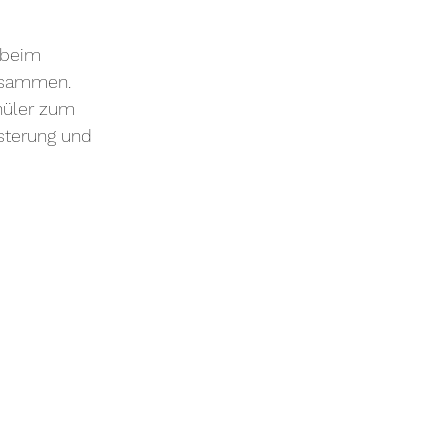
 beim 
usammen. 
hüler zum 
sterung und 