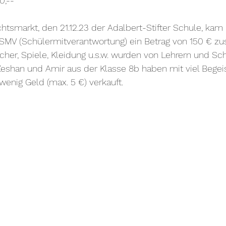
0,--
tsmarkt, den 21.12.23 der Adalbert-Stifter Schule, kam
SMV (Schülermitverantwortung) ein Betrag von 150 € z
her, Spiele, Kleidung u.s.w. wurden von Lehrern und Sc
Zeshan und Amir aus der Klasse 8b haben mit viel Begei
wenig Geld (max. 5 €) verkauft.