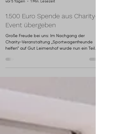
vor 5 Tagen
1 Min. Lesezeit
1.500 Euro Spende aus Charity-
Event übergeben
Große Freude bei uns: Im Nachgang der
Charity-Veranstaltung „Sportwagenfreunde
helfen“ auf Gut Leimershof wurde nun ein Teil
der Erlöse an unseren Verein übergeben.