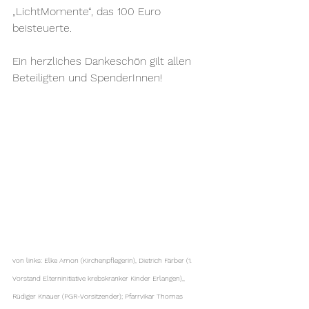
„LichtMomente“, das 100 Euro 
beisteuerte.
Ein herzliches Dankeschön gilt allen 
Beteiligten und SpenderInnen!
von links: Elke Amon (Kirchenpflegerin), Dietrich Färber (1. 
Vorstand Elterninitiative krebskranker Kinder Erlangen),, 
Rüdiger Knauer (PGR-Vorsitzender); Pfarrvikar Thomas 