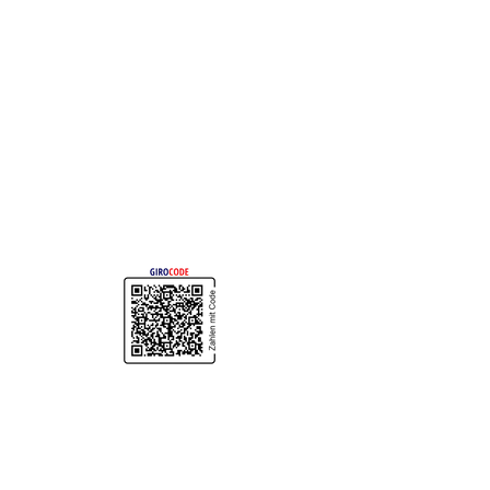
Unser Spendenkonto
Empfänger: Elterninitiative
krebskranker Kinder Erlangen e. V.
IBAN: DE73
7635 0000 0000 0531
98