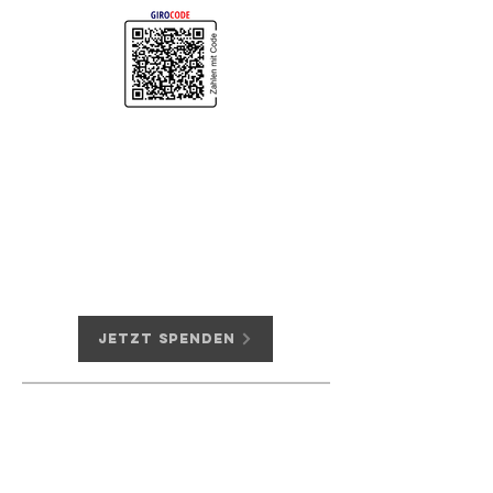
Empfänger: Elterninitiative
krebskranker Kinder Erlangen e. V.
IBAN: DE73
7635 0000 0000 0531
98
BIC: BYLADEM1ERH
Stadt- und Kreissparkasse Erlangen
Jetzt Spenden
Kontakt
Loschgestr. 4
91054 Erlangen