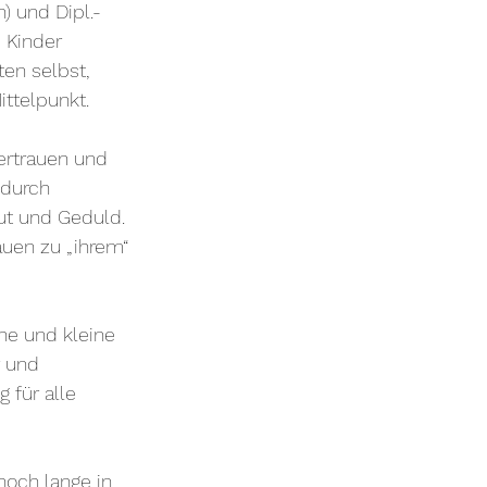
) und Dipl.-
 Kinder 
en selbst, 
ttelpunkt.
ertrauen und 
 durch 
ut und Geduld. 
auen zu „ihrem“ 
he und kleine 
 und 
für alle 
noch lange in 