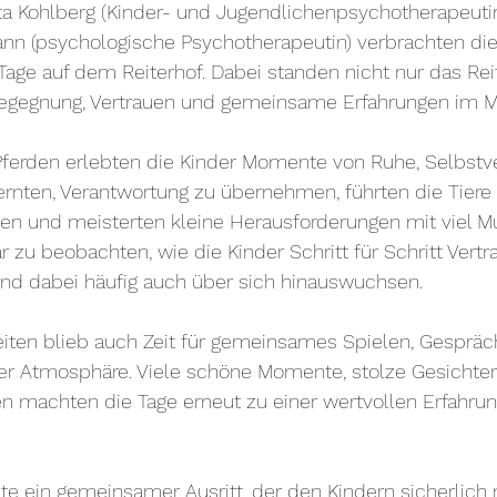
a Kohlberg (Kinder- und Jugendlichenpsychotherapeutin
ann (psychologische Psychotherapeutin) verbrachten die
ge auf dem Reiterhof. Dabei standen nicht nur das Reit
egegnung, Vertrauen und gemeinsame Erfahrungen im Mi
Pferden erlebten die Kinder Momente von Ruhe, Selbstv
ernten, Verantwortung zu übernehmen, führten die Tiere
n und meisterten kleine Herausforderungen mit viel M
zu beobachten, wie die Kinder Schritt für Schritt Vertr
und dabei häufig auch über sich hinauswuchsen.
iten blieb auch Zeit für gemeinsames Spielen, Gespräc
er Atmosphäre. Viele schöne Momente, stolze Gesichter
machten die Tage erneut zu einer wertvollen Erfahrung 
e ein gemeinsamer Ausritt, der den Kindern sicherlich 