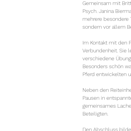
Gemeinsam mit Britt
Psych. Janina Bierm
mehrere besondere Ta
sondern vor allem B
Im Kontakt mit den 
Verbundenheit. Sie l
verschiedene Übunge
Besonders schön war 
Pferd entwickelten 
Neben den Reiteinhe
Pausen in entspannt
gemeinsames Lachen 
Beteiligten.
Den Abschluss bildet