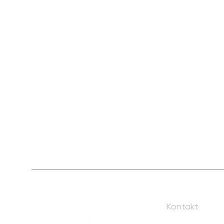
Leinen los!
Empfänger:
IBAN: DE7
BIC: BYL
Stadt- und
Unser
Bitte vermerken 
Spendenbeschein
Spendenkonto
Zuwendungsempf
Steuern.
Kontakt