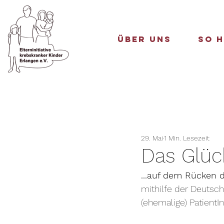
Über uns
So h
29. Mai
1 Min. Lesezeit
Das Glück
...auf dem Rücken d
mithilfe der Deutsch
(ehemalige) PatientI