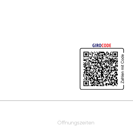
 Elterninitiative krebskranker Kinder Erlangen e. V.
3 7635 0000 0000 0531 98
Aus 
ADEM1ERH
„Heute soll ans Leben
 Kreissparkasse Erlangen
gedacht werden - nicht an
Diagnosen“
Sie Ihren Wunsch nach einer
igung. Sie finden uns im
ängerregister des
Bundeszentralamtes für
Öffnungszeiten