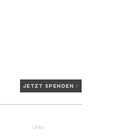
einer Frage wurde Hilfe
Jetzt Spenden
Links